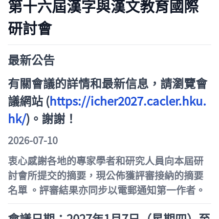
第十六屆漢字與漢文教育國際
研討會
最新公告
有關會議的詳情和最新信息，請瀏覽會
議網站 (
https://icher2027.cacler.hku.
hk/
)。謝謝
！
2026-07-10
衷心感謝各地的專家學者和研究人員向本屆研
討會所提交的摘要，現公佈獲評審接納的摘要
名單 。評審結果亦同步以電郵通知第一作者。
會議日期：
2027
年
1
月
7
日（星期四）至