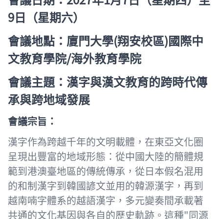
9
日（星期六）
會議地點：廈門大學
(
翔安校區
)
國際中
文教育學院
/
海外教育學院
會議主題：漢字與漢文教育的跨時代傳
承與跨地域發展
會議宗旨：
漢字作為跨越千年的文明載體，在東亞文化圈
呈現出豐富的地域形態：從中國大陸的簡體規
範到港澳臺地區的傳統傳承，從日本假名混用
的和制漢字到韓國諺文並用的韓源漢字，再到
越南喃字體系的越語漢字，多元變奏間承載著
共通的文化基因與各自的歷史軌跡。這種"同源