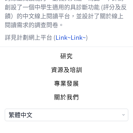
創設了一個中學生適用的具診斷功能 (評分及反
饋）的中文線上閱讀平台，並設計了關於線上
閱讀需求的調查問卷。
詳見計劃網上平台 (
Link~
Link~
)
Footer
研究
資源及培訓
專業發展
關於我們
語言