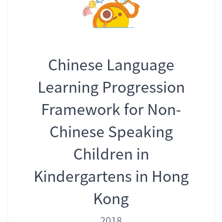
Chinese Language
Learning Progression
Framework for Non-
Chinese Speaking
Children in
Kindergartens in Hong
Kong
Year
Author
Role
2018