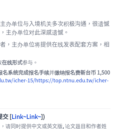
经主办单位与入境机关多次积极沟通，很遗憾
，主办单位对此深感遗憾。
表者，主办单位将提供在线发表配套方案，相
取
在线形式
参与。
报名系统完成报名手续
并
缴纳报名费新台币
1,500
du.tw/icher-15/
https://top.ntnu.edu.tw/icher-
提交
[
Link~
Link~
])
写，请同时提供中文或英文版
,
论文题目和作者姓