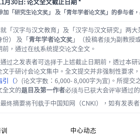
11
月
30
日
: 论文全文截止日期 *
参加「研究生论文奖」
及「青年学者论文奖」的参与者，
将就「汉字与汉文教育」及「汉字与汉文研究」两大
身份）
及「
青年学者论文奖
」（投稿者须为副教授
期前，通过在线系统提交论文全文
。
审查通过之发表者可选择于上述截止日期前，透过本
全文于研讨会论文集中。全文提交并非强制性要求，
指引（
〉(
论文字数：
6,000- 8,000
字为宜
)
。所提交
文全文的
题目及第一作者
必须与已获大会评审通过的
的最终摘要将刊载于中国知网（
CNKI
），如有发表者
培训
中心动态