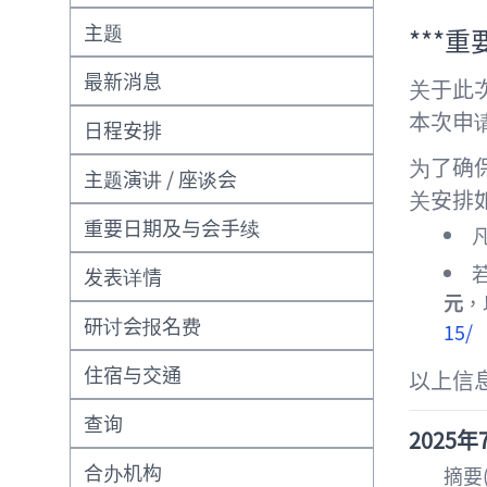
主题
***重
最新消息
关于此
本次申
日程安排
为了确
主题演讲 / 座谈会
关安排
重要日期及与会手续
发表详情
元
，
研讨会报名费
15/
住宿与交通
以上信
查询
2025
年
合办机构
摘要