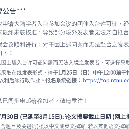
要公告***
次申请大陆学者入台参加会议的团体入台许可证，
请最终未获核准，导致部分境外发表者无法亲自抵台
保会议顺利进行，对于因上述问题而无法赴台之发
如下：
凡因上述入台许可证问题而无法入境之发表者，可选择采
若采取在线发表形式，请于
1
月
25
日（日）中午
12:00
前
于
以利后续行政作业。
报名系统链接：
https://top.ntnu.e
息已同步电邮给参加者，敬请垂注！
7
月
30日 (已延至8月15日): 论文摘要截止日期
(
网上
(含题目及关键词)须以中文或英文撰写, 若以其他语文撰