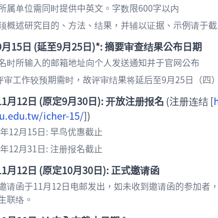
所属单位需同时提供中英文。字数限600字以内
须概述研究目的、方法、结果，并辅以证据、示例请于截止
9
月
15日 (延至9月25日)*: 摘要审查结果公布日期
名时所输入的邮箱地址向个人发送通知并于官网公布
因评审工作较预期需时，故评审结果将延后至9月25日（
11月12日 (原定9月30日): 开放注册报名
(注册连结 [
u.edu.tw/icher-15/
])
5年12月15日: 早鸟优惠截止
5年12月31日: 注册报名截止
11月12日 (原定10月30日): 正式邀请函
邀请函于11月12日电邮发出，如未收到邀请函的参加者
生联络。