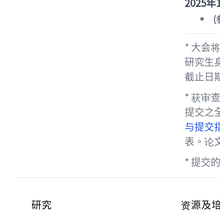
2025
年
(
*
大会
研究生
截止日
* 获
提交之
与提交
表。论
*
提交
Footer
研究
资源及