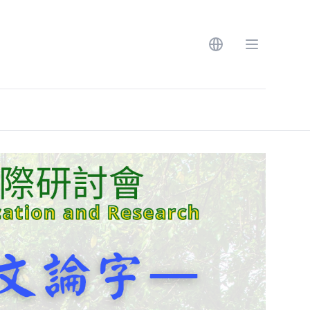
Open language m
Open men